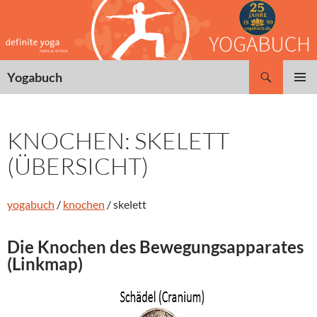
Zum
Inhalt
springen
Suchen
Yogabuch
PRIMÄR
MENÜ
KNOCHEN: SKELETT
(ÜBERSICHT)
yogabuch
/
knochen
/ skelett
Die Knochen des Bewegungsapparates
(Linkmap)