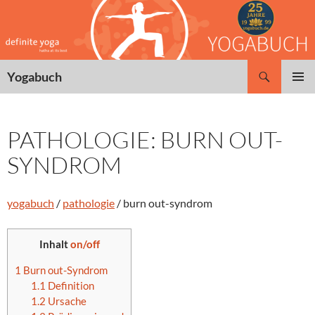
Zum
Inhalt
springen
Suchen
Yogabuch
PRIMÄR
MENÜ
PATHOLOGIE: BURN OUT-
SYNDROM
yogabuch
/
pathologie
/ burn out-syndrom
Inhalt
on/off
1
Burn out-Syndrom
1.1
Definition
1.2
Ursache