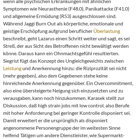
wenn alle psychischen Erkrankungen mit ähnlichen
Symptomen wie Neurasthenie (F48.0), Panikattacke (F41.0)
und allgemeine Ermüdung (R53) ausgeschlossen sind.
Während Jaggi Burn Out als körperliche, emotionale und
geistige Erschöpfung aufgrund beruflicher
Überlastung
beschreibt, geht Lazarus einen Schritt weiter und sagt, es sei
Streß, der aus Sicht des Betroffenen nicht bewältigt werden
könne. Daraus kann ein Ohnmachtsgefühl resultierten.
Siegrist fügt das Konzept des Ungleichgewichts zwischen
Leistung
und Anerkennung hinzu: die Riziprozität sei nicht
(mehr gegeben), also dem Gegebenen stehe keine
hinreichende Anerkennung gegenüber. Ein Overcommitment,
also eine übersteigerte Neigung sich einzusetzten und zu
verausgaben, kann noch hinzukommen. Karasek stellt zur
Diskussion, daß high strain jobs mit low control, also Berufe
mit hoher Anforderung bei geringer Kontrolle disponiert sei.
Damit erweitert er die ursprünglich als disponiert
angenommene Personengruppe der im weitesten Sinne
helfend Tätigen um andere Dienstleister, wie Supermarkt-