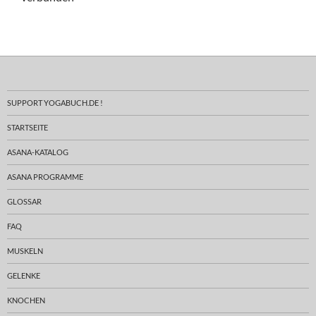
SUPPORT YOGABUCH.DE !
STARTSEITE
ASANA-KATALOG
ASANA PROGRAMME
GLOSSAR
FAQ
MUSKELN
GELENKE
KNOCHEN