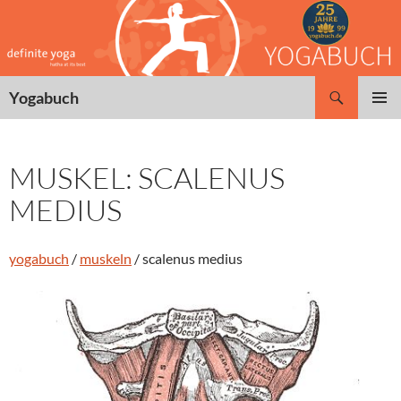
Zum
Inhalt
springen
Suchen
Yogabuch
PRIMÄR
MENÜ
MUSKEL: SCALENUS
MEDIUS
yogabuch
/
muskeln
/ scalenus medius