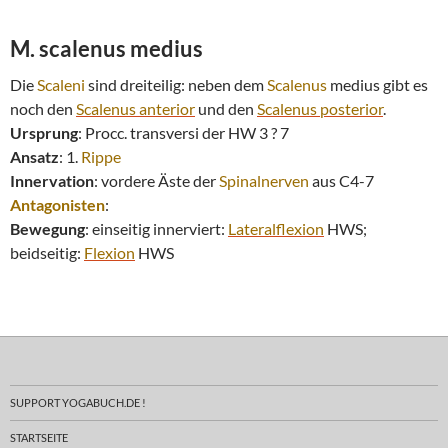
M. scalenus
medius
Die
Scaleni
sind dreiteilig: neben dem
Scalenus
medius gibt es
noch den
Scalenus
anterior
und den
Scalenus
posterior
.
Ursprung
: Procc. transversi der HW 3 ? 7
Ansatz
: 1.
Rippe
Innervation
: vordere Äste der
Spinalnerven
aus C4-7
Antagonisten
:
Bewegung
: einseitig innerviert:
Lateralflexion
HWS;
beidseitig:
Flexion
HWS
SUPPORT YOGABUCH.DE !
STARTSEITE