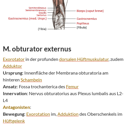
M. obturator externus
Exorotator
in der profunden
dorsalen
Hüftmuskulatur
, zudem
Adduktor
Ursprung
: Innenfläche der Membrana obturatoria am
hinteren
Schambein
Ansatz
: Fossa trochanterica des
Femur
Innervation
: Nervus obturatorius aus Plexus lumbalis aus L2-
L4
Antagonisten
:
Bewegung
:
Exorotation
im,
Adduktion
des Oberschenkels im
Hüftgelenk