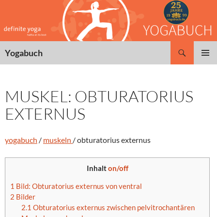
Zum
Inhalt
springen
Suchen
Yogabuch
PRIMÄR
MENÜ
MUSKEL: OBTURATORIUS
EXTERNUS
yogabuch
/
muskeln
/ obturatorius externus
Inhalt
on/off
1
Bild: Obturatorius externus von ventral
2
Bilder
2.1
Obturatorius externus zwischen pelvitrochantären