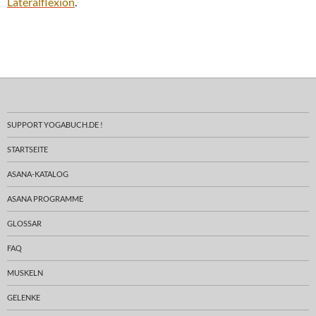
Lateralflexion
.
SUPPORT YOGABUCH.DE !
STARTSEITE
ASANA-KATALOG
ASANA PROGRAMME
GLOSSAR
FAQ
MUSKELN
GELENKE