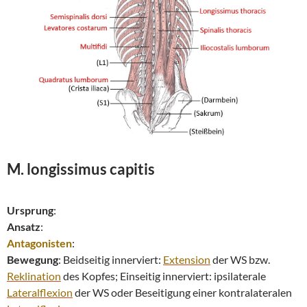
M. longissimus
capitis
Ursprung
:
Ansatz
:
Antagonisten
:
Bewegung
: Beidseitig innerviert:
Extension
der WS bzw.
Reklination
des Kopfes; Einseitig innerviert: ipsilaterale
Lateralflexion
der WS oder Beseitigung einer kontralateralen