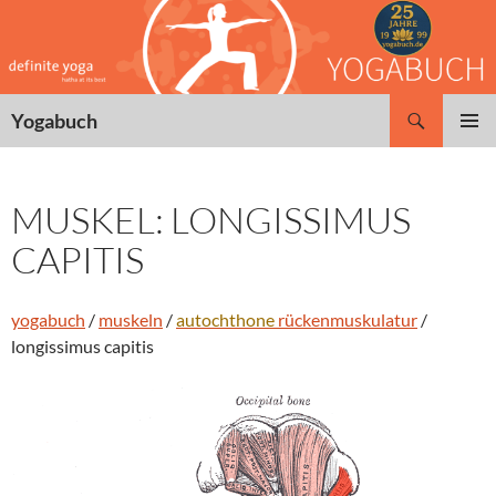
Zum
Inhalt
springen
Suchen
Yogabuch
PRIMÄR
MENÜ
MUSKEL: LONGISSIMUS
CAPITIS
yogabuch
/
muskeln
/
autochthone
rückenmuskulatur
/
longissimus capitis