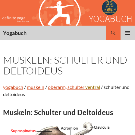
Zum
Inhalt
springen
Suchen
Yogabuch
PRIMÄR
MENÜ
MUSKELN: SCHULTER UND
DELTOIDEUS
yogabuch
/
muskeln
/
oberarm, schulter
ventral
/ schulter und
deltoideus
Muskeln: Schulter und
Deltoideus