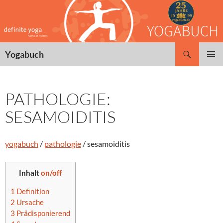
Zum
Inhalt
springen
Suchen
Yogabuch
PRIMÄR
MENÜ
PATHOLOGIE:
SESAMOIDITIS
yogabuch
/
pathologie
/ sesamoiditis
Inhalt
on/off
1
Definition
2
Ursache
3
Prädisponierend