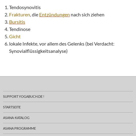
Tendosynovitis
Frakturen
, die
Entzündungen
nach sich ziehen
Bursitis
Tendinose
Gicht
lokale Infekte, vor allem des Gelenks (bei Verdacht:
Synovialflüssigkeitsanalyse)
SUPPORT YOGABUCH.DE !
STARTSEITE
ASANA-KATALOG
ASANA PROGRAMME