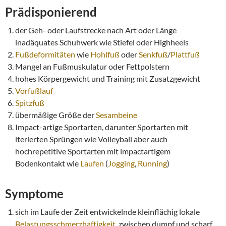
Prädisponierend
der Geh- oder Laufstrecke nach Art oder Länge
inadäquates Schuhwerk wie Stiefel oder Highheels
Fußdeformitäten
wie
Hohlfuß
oder
Senkfuß
/
Plattfuß
Mangel an Fußmuskulatur oder Fettpolstern
hohes Körpergewicht und Training mit Zusatzgewicht
Vorfußlauf
Spitzfuß
übermäßige Größe der
Sesambeine
Impact-artige Sportarten, darunter Sportarten mit
iterierten Sprüngen wie Volleyball aber auch
hochrepetitive Sportarten mit impactartigem
Bodenkontakt wie
Laufen
(
Jogging
,
Running
)
Symptome
sich im Laufe der Zeit entwickelnde kleinflächig lokale
Belastungsschmerzhaftigkeit
, zwischen dumpf und scharf