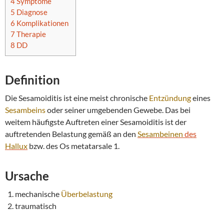
4
Symptome
5
Diagnose
6
Komplikationen
7
Therapie
8
DD
Definition
Die Sesamoiditis ist eine meist chronische
Entzündung
eines
Sesambeins
oder seiner umgebenden Gewebe. Das bei
weitem häufigste Auftreten einer Sesamoiditis ist der
auftretenden Belastung gemäß an den
Sesambeinen
des
Hallux
bzw. des Os metatarsale 1.
Ursache
mechanische
Überbelastung
traumatisch